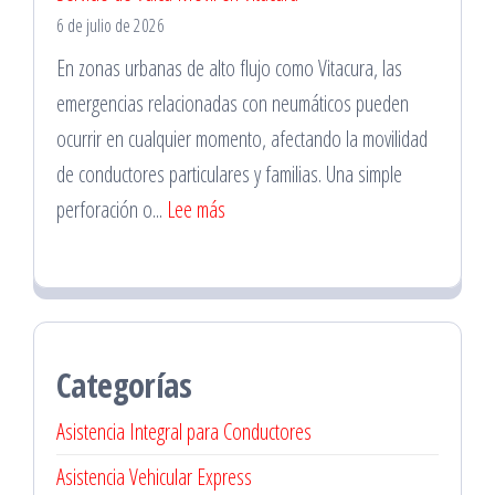
6 de julio de 2026
Neumáticos
en
En zonas urbanas de alto flujo como Vitacura, las
La
emergencias relacionadas con neumáticos pueden
Florida
ocurrir en cualquier momento, afectando la movilidad
para
de conductores particulares y familias. Una simple
Familias
:
perforación o...
Lee más
Servicio
de
Vulca
Móvil
Categorías
en
Vitacura
Asistencia Integral para Conductores
Asistencia Vehicular Express