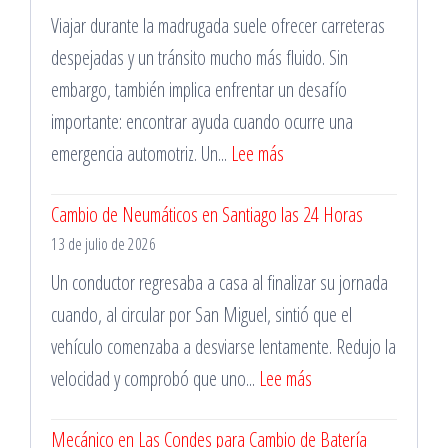
Viajar durante la madrugada suele ofrecer carreteras
despejadas y un tránsito mucho más fluido. Sin
embargo, también implica enfrentar un desafío
importante: encontrar ayuda cuando ocurre una
:
emergencia automotriz. Un...
Lee más
Reparación
Cambio de Neumáticos en Santiago las 24 Horas
de
13 de julio de 2026
Pinchazos
Durante
Un conductor regresaba a casa al finalizar su jornada
la
cuando, al circular por San Miguel, sintió que el
Madrugada
vehículo comenzaba a desviarse lentamente. Redujo la
:
velocidad y comprobó que uno...
Lee más
Cambio
Mecánico en Las Condes para Cambio de Batería
de