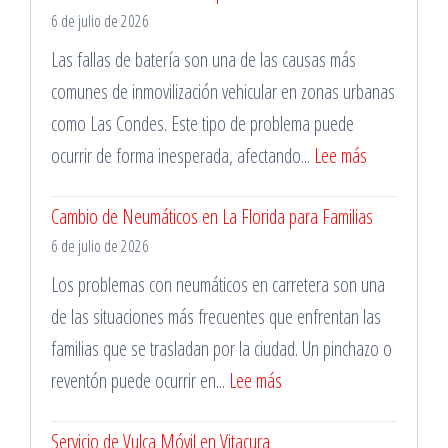
6 de julio de 2026
Neumáticos
en
Las fallas de batería son una de las causas más
Santiago
comunes de inmovilización vehicular en zonas urbanas
las
como Las Condes. Este tipo de problema puede
24
:
ocurrir de forma inesperada, afectando...
Lee más
Horas
Mecánico
Cambio de Neumáticos en La Florida para Familias
en
6 de julio de 2026
Las
Condes
Los problemas con neumáticos en carretera son una
para
de las situaciones más frecuentes que enfrentan las
Cambio
familias que se trasladan por la ciudad. Un pinchazo o
de
:
reventón puede ocurrir en...
Lee más
Batería
Cambio
Servicio de Vulca Móvil en Vitacura
de