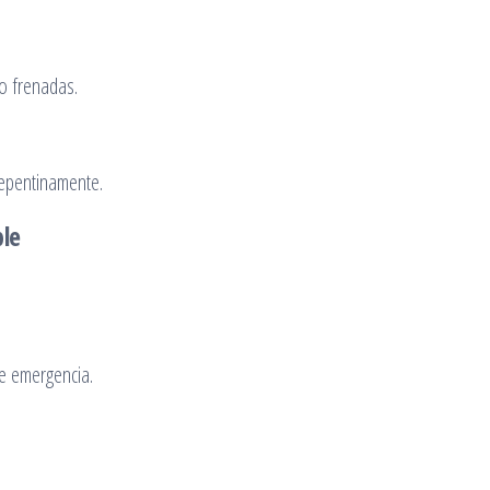
 o frenadas.
repentinamente.
le
de emergencia.