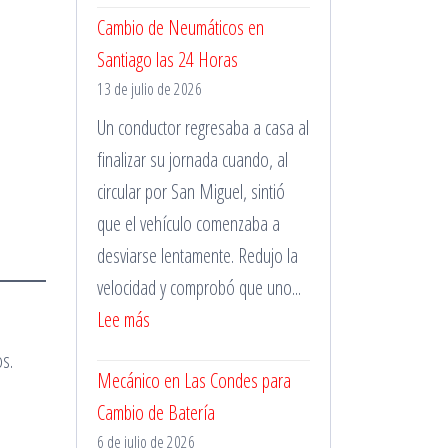
Cambio de Neumáticos en
de
Santiago las 24 Horas
Pinchazos
13 de julio de 2026
Durante
la
Un conductor regresaba a casa al
Madrugada
finalizar su jornada cuando, al
circular por San Miguel, sintió
que el vehículo comenzaba a
desviarse lentamente. Redujo la
velocidad y comprobó que uno...
:
Lee más
Cambio
s.
Mecánico en Las Condes para
de
Cambio de Batería
Neumáticos
6 de julio de 2026
en