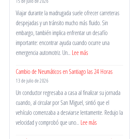
15 de julio de 2026
Viajar durante la madrugada suele ofrecer carreteras
despejadas y un tránsito mucho más fluido. Sin
embargo, también implica enfrentar un desafío
importante: encontrar ayuda cuando ocurre una
:
emergencia automotriz. Un...
Lee más
Reparación
Cambio de Neumáticos en Santiago las 24 Horas
de
13 de julio de 2026
Pinchazos
Durante
Un conductor regresaba a casa al finalizar su jornada
la
cuando, al circular por San Miguel, sintió que el
Madrugada
vehículo comenzaba a desviarse lentamente. Redujo la
:
velocidad y comprobó que uno...
Lee más
Cambio