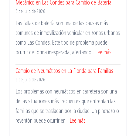
Mecánico en Las Condes para Cambio de Batería
de
6 de julio de 2026
Neumáticos
en
Las fallas de batería son una de las causas más
Santiago
comunes de inmovilización vehicular en zonas urbanas
las
como Las Condes. Este tipo de problema puede
24
:
ocurrir de forma inesperada, afectando...
Lee más
Horas
Mecánico
Cambio de Neumáticos en La Florida para Familias
en
6 de julio de 2026
Las
Condes
Los problemas con neumáticos en carretera son una
para
de las situaciones más frecuentes que enfrentan las
Cambio
familias que se trasladan por la ciudad. Un pinchazo o
de
:
reventón puede ocurrir en...
Lee más
Batería
Cambio