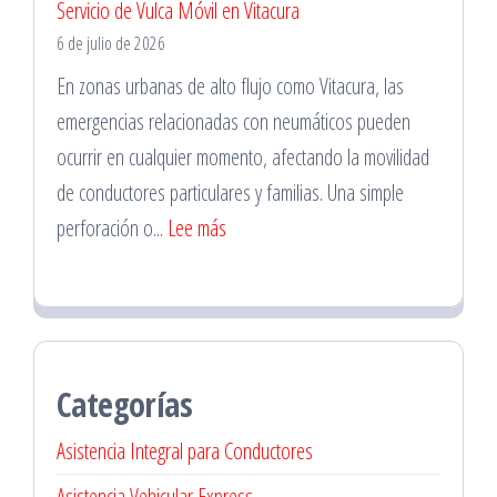
Servicio de Vulca Móvil en Vitacura
de
6 de julio de 2026
Neumáticos
en
En zonas urbanas de alto flujo como Vitacura, las
La
emergencias relacionadas con neumáticos pueden
Florida
ocurrir en cualquier momento, afectando la movilidad
para
de conductores particulares y familias. Una simple
Familias
:
perforación o...
Lee más
Servicio
de
Vulca
Móvil
Categorías
en
Vitacura
Asistencia Integral para Conductores
Asistencia Vehicular Express