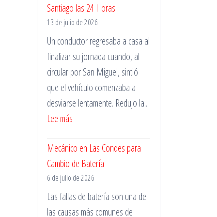
Santiago las 24 Horas
Pinchazos
13 de julio de 2026
Durante
la
Un conductor regresaba a casa al
Madrugada
finalizar su jornada cuando, al
circular por San Miguel, sintió
que el vehículo comenzaba a
desviarse lentamente. Redujo la...
:
Lee más
Cambio
Mecánico en Las Condes para
de
Cambio de Batería
Neumáticos
6 de julio de 2026
en
Santiago
Las fallas de batería son una de
las
las causas más comunes de