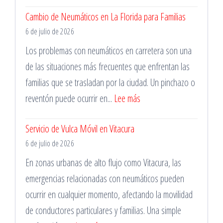
Horas
Mecánico
Cambio de Neumáticos en La Florida para Familias
en
6 de julio de 2026
Las
Condes
Los problemas con neumáticos en carretera son una
para
de las situaciones más frecuentes que enfrentan las
Cambio
familias que se trasladan por la ciudad. Un pinchazo o
de
:
reventón puede ocurrir en...
Lee más
Batería
Cambio
Servicio de Vulca Móvil en Vitacura
de
6 de julio de 2026
Neumáticos
en
En zonas urbanas de alto flujo como Vitacura, las
La
emergencias relacionadas con neumáticos pueden
Florida
ocurrir en cualquier momento, afectando la movilidad
para
de conductores particulares y familias. Una simple