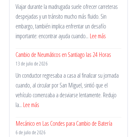
Viajar durante la madrugada suele ofrecer carreteras
despejadas y un tránsito mucho más fluido. Sin
embargo, también implica enfrentar un desafío
:
importante: encontrar ayuda cuando...
Lee más
Reparación
Cambio de Neumáticos en Santiago las 24 Horas
de
13 de julio de 2026
Pinchazos
Durante
Un conductor regresaba a casa al finalizar su jornada
la
cuando, al circular por San Miguel, sintió que el
Madrugada
vehículo comenzaba a desviarse lentamente. Redujo
:
la...
Lee más
Cambio
Mecánico en Las Condes para Cambio de Batería
de
6 de julio de 2026
Neumáticos