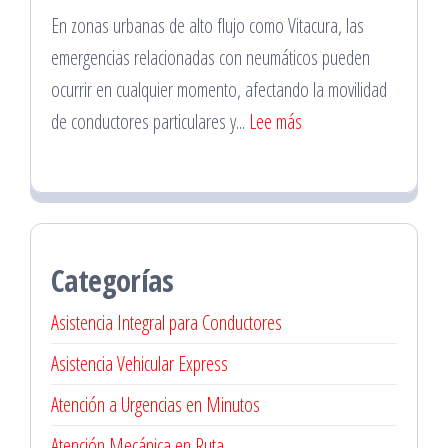
en
En zonas urbanas de alto flujo como Vitacura, las
La
emergencias relacionadas con neumáticos pueden
Florida
ocurrir en cualquier momento, afectando la movilidad
para
:
de conductores particulares y...
Lee más
Familias
Servicio
de
Vulca
Móvil
Categorías
en
Vitacura
Asistencia Integral para Conductores
Asistencia Vehicular Express
Atención a Urgencias en Minutos
Atención Mecánica en Ruta