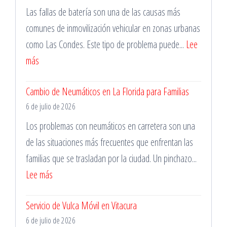
en
Las fallas de batería son una de las causas más
Santiago
comunes de inmovilización vehicular en zonas urbanas
las
como Las Condes. Este tipo de problema puede...
Lee
24
:
más
Horas
Mecánico
Cambio de Neumáticos en La Florida para Familias
en
6 de julio de 2026
Las
Condes
Los problemas con neumáticos en carretera son una
para
de las situaciones más frecuentes que enfrentan las
Cambio
familias que se trasladan por la ciudad. Un pinchazo...
de
:
Lee más
Batería
Cambio
Servicio de Vulca Móvil en Vitacura
de
6 de julio de 2026
Neumáticos