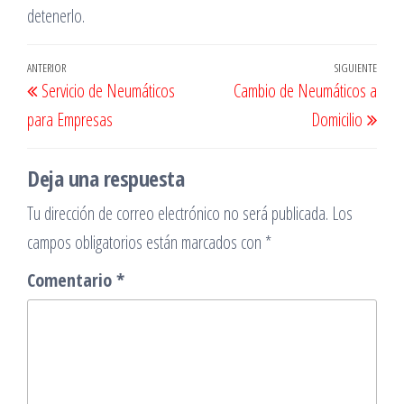
detenerlo.
Navegación
Entrada
ANTERIOR
SIGUIENTE
Entr
Servicio de Neumáticos
Cambio de Neumáticos a
de
anterior
sigu
para Empresas
Domicilio
entradas
Deja una respuesta
Tu dirección de correo electrónico no será publicada.
Los
campos obligatorios están marcados con
*
Comentario
*