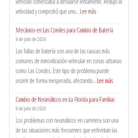
Madrugada
vehículo comenzaba a desviarse lentamente. Redujo la
:
velocidad y comprobó que uno...
Lee más
Cambio
Mecánico en Las Condes para Cambio de Batería
de
6 de julio de 2026
Neumáticos
en
Las fallas de batería son una de las causas más
Santiago
comunes de inmovilización vehicular en zonas urbanas
las
como Las Condes. Este tipo de problema puede
24
:
ocurrir de forma inesperada, afectando...
Lee más
Horas
Mecánico
Cambio de Neumáticos en La Florida para Familias
en
6 de julio de 2026
Las
Condes
Los problemas con neumáticos en carretera son una
para
de las situaciones más frecuentes que enfrentan las