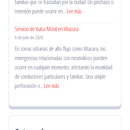
Cambio
familias que se trasladan por la ciudad. Un pinchazo o
de
:
reventón puede ocurrir en...
Lee más
Batería
Cambio
Servicio de Vulca Móvil en Vitacura
de
6 de julio de 2026
Neumáticos
en
En zonas urbanas de alto flujo como Vitacura, las
La
emergencias relacionadas con neumáticos pueden
Florida
ocurrir en cualquier momento, afectando la movilidad
para
de conductores particulares y familias. Una simple
Familias
:
perforación o...
Lee más
Servicio
de
Vulca
Móvil