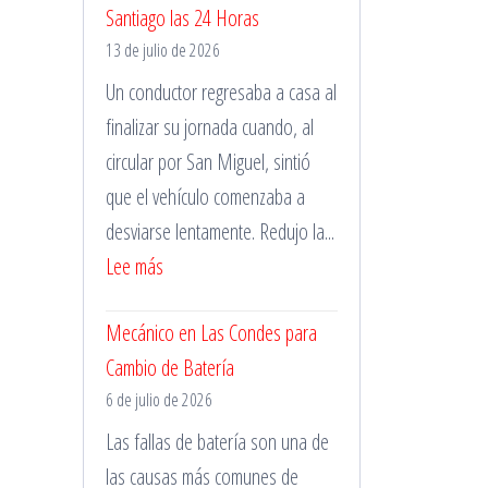
Santiago las 24 Horas
Pinchazos
13 de julio de 2026
Durante
la
Un conductor regresaba a casa al
Madrugada
finalizar su jornada cuando, al
circular por San Miguel, sintió
que el vehículo comenzaba a
desviarse lentamente. Redujo la...
:
Lee más
Cambio
Mecánico en Las Condes para
de
Cambio de Batería
Neumáticos
6 de julio de 2026
en
Santiago
Las fallas de batería son una de
las
las causas más comunes de