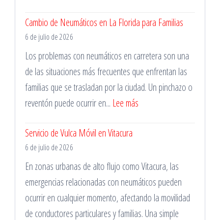
Horas
Mecánico
Cambio de Neumáticos en La Florida para Familias
en
6 de julio de 2026
Las
Condes
Los problemas con neumáticos en carretera son una
para
de las situaciones más frecuentes que enfrentan las
Cambio
familias que se trasladan por la ciudad. Un pinchazo o
de
:
reventón puede ocurrir en...
Lee más
Batería
Cambio
Servicio de Vulca Móvil en Vitacura
de
6 de julio de 2026
Neumáticos
en
En zonas urbanas de alto flujo como Vitacura, las
La
emergencias relacionadas con neumáticos pueden
Florida
ocurrir en cualquier momento, afectando la movilidad
para
de conductores particulares y familias. Una simple