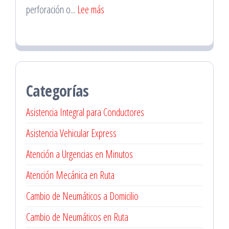
Familias
:
perforación o...
Lee más
Servicio
de
Vulca
Móvil
Categorías
en
Vitacura
Asistencia Integral para Conductores
Asistencia Vehicular Express
Atención a Urgencias en Minutos
Atención Mecánica en Ruta
Cambio de Neumáticos a Domicilio
Cambio de Neumáticos en Ruta