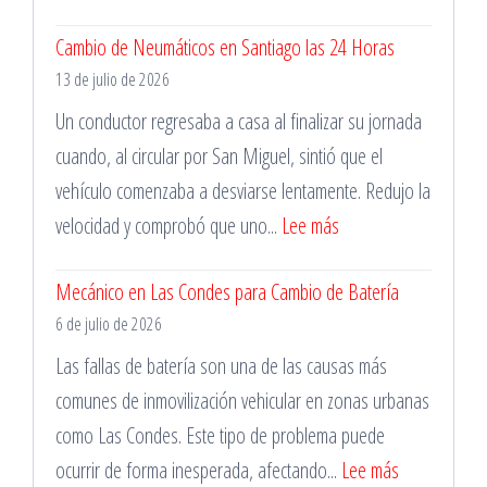
Reparación
Cambio de Neumáticos en Santiago las 24 Horas
de
13 de julio de 2026
Pinchazos
Durante
Un conductor regresaba a casa al finalizar su jornada
la
cuando, al circular por San Miguel, sintió que el
Madrugada
vehículo comenzaba a desviarse lentamente. Redujo la
:
velocidad y comprobó que uno...
Lee más
Cambio
Mecánico en Las Condes para Cambio de Batería
de
6 de julio de 2026
Neumáticos
en
Las fallas de batería son una de las causas más
Santiago
comunes de inmovilización vehicular en zonas urbanas
las
como Las Condes. Este tipo de problema puede
24
:
ocurrir de forma inesperada, afectando...
Lee más