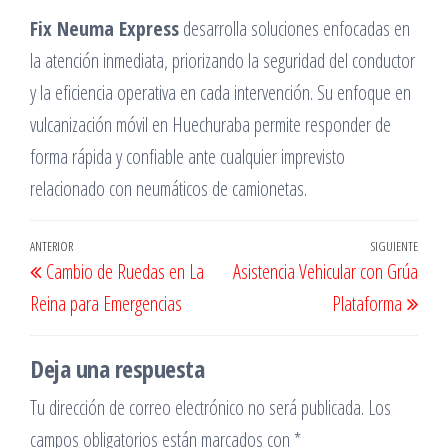
Fix Neuma Express
desarrolla soluciones enfocadas en
la atención inmediata, priorizando la seguridad del conductor
y la eficiencia operativa en cada intervención. Su enfoque en
vulcanización móvil en Huechuraba permite responder de
forma rápida y confiable ante cualquier imprevisto
relacionado con neumáticos de camionetas.
Navegación
Entrada
ANTERIOR
SIGUIENTE
Entr
Cambio de Ruedas en La
Asistencia Vehicular con Grúa
de
anterior
sigu
Reina para Emergencias
Plataforma
entradas
Deja una respuesta
Tu dirección de correo electrónico no será publicada.
Los
campos obligatorios están marcados con
*