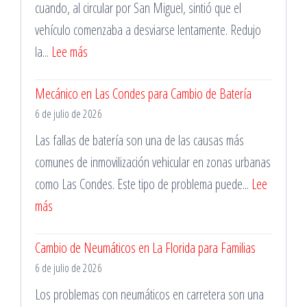
la
cuando, al circular por San Miguel, sintió que el
Madrugada
vehículo comenzaba a desviarse lentamente. Redujo
:
la...
Lee más
Cambio
Mecánico en Las Condes para Cambio de Batería
de
6 de julio de 2026
Neumáticos
en
Las fallas de batería son una de las causas más
Santiago
comunes de inmovilización vehicular en zonas urbanas
las
como Las Condes. Este tipo de problema puede...
Lee
24
:
más
Horas
Mecánico
Cambio de Neumáticos en La Florida para Familias
en
6 de julio de 2026
Las
Condes
Los problemas con neumáticos en carretera son una