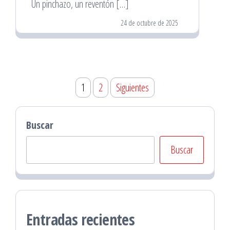
Un pinchazo, un reventón […]
24 de octubre de 2025
Paginación
1
2
Siguientes
de
entradas
Buscar
Buscar
Entradas recientes