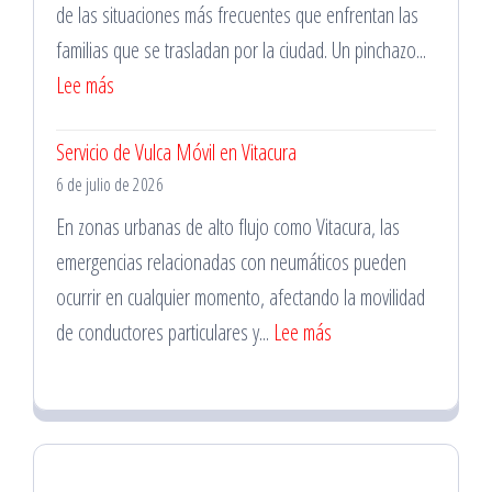
para
de las situaciones más frecuentes que enfrentan las
Cambio
familias que se trasladan por la ciudad. Un pinchazo...
de
:
Lee más
Batería
Cambio
Servicio de Vulca Móvil en Vitacura
de
6 de julio de 2026
Neumáticos
en
En zonas urbanas de alto flujo como Vitacura, las
La
emergencias relacionadas con neumáticos pueden
Florida
ocurrir en cualquier momento, afectando la movilidad
para
:
de conductores particulares y...
Lee más
Familias
Servicio
de
Vulca
Móvil