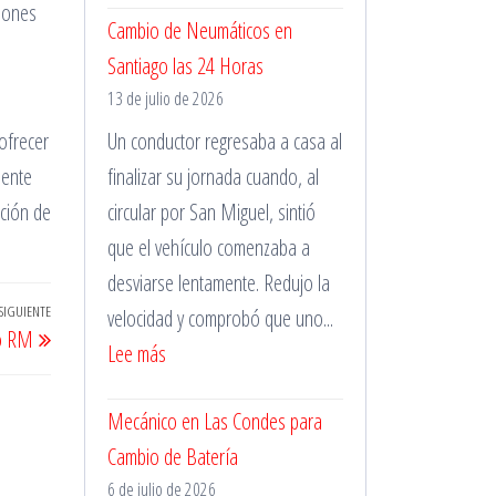
ciones
Cambio de Neumáticos en
de
Santiago las 24 Horas
Pinchazos
13 de julio de 2026
Durante
la
ofrecer
Un conductor regresaba a casa al
Madrugada
mente
finalizar su jornada cuando, al
cción de
circular por San Miguel, sintió
que el vehículo comenzaba a
desviarse lentamente. Redujo la
SIGUIENTE
Entrada
velocidad y comprobó que uno...
go RM
siguiente
:
Lee más
Cambio
Mecánico en Las Condes para
de
Cambio de Batería
Neumáticos
6 de julio de 2026
en