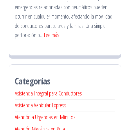
La
emergencias relacionadas con neumáticos pueden
Florida
ocurrir en cualquier momento, afectando la movilidad
para
de conductores particulares y familias. Una simple
Familias
:
perforación o...
Lee más
Servicio
de
Vulca
Móvil
Categorías
en
Vitacura
Asistencia Integral para Conductores
Asistencia Vehicular Express
Atención a Urgencias en Minutos
Atención Mecánica en Ruta