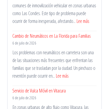
Santiago
comunes de inmovilización vehicular en zonas urbanas
las
como Las Condes. Este tipo de problema puede
24
:
ocurrir de forma inesperada, afectando...
Lee más
Horas
Mecánico
Cambio de Neumáticos en La Florida para Familias
en
6 de julio de 2026
Las
Condes
Los problemas con neumáticos en carretera son una
para
de las situaciones más frecuentes que enfrentan las
Cambio
familias que se trasladan por la ciudad. Un pinchazo o
de
:
reventón puede ocurrir en...
Lee más
Batería
Cambio
Servicio de Vulca Móvil en Vitacura
de
6 de julio de 2026
Neumáticos
en
En zonas urbanas de alto flujo como Vitacura, las