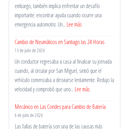
embargo, también implica enfrentar un desafío
importante: encontrar ayuda cuando ocurre una
:
emergencia automotriz. Un...
Lee más
Reparación
Cambio de Neumáticos en Santiago las 24 Horas
de
13 de julio de 2026
Pinchazos
Durante
Un conductor regresaba a casa al finalizar su jornada
la
cuando, al circular por San Miguel, sintió que el
Madrugada
vehículo comenzaba a desviarse lentamente. Redujo la
:
velocidad y comprobó que uno...
Lee más
Cambio
Mecánico en Las Condes para Cambio de Batería
de
6 de julio de 2026
Neumáticos
en
Las fallas de batería son una de las causas más