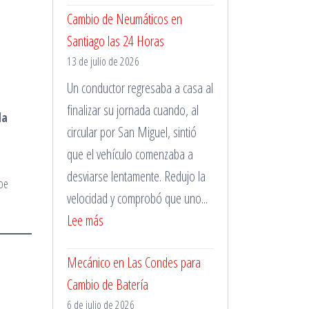
Cambio de Neumáticos en
de
Santiago las 24 Horas
Pinchazos
13 de julio de 2026
Durante
la
Un conductor regresaba a casa al
Madrugada
finalizar su jornada cuando, al
da
circular por San Miguel, sintió
que el vehículo comenzaba a
desviarse lentamente. Redujo la
pe
velocidad y comprobó que uno...
:
Lee más
Cambio
Mecánico en Las Condes para
de
Cambio de Batería
Neumáticos
6 de julio de 2026
en