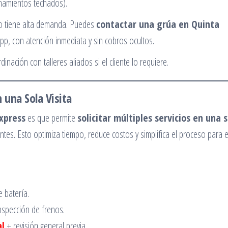
namientos techados).
cio tiene alta demanda. Puedes
contactar una grúa en Quinta
p, con atención inmediata y sin cobros ocultos.
dinación con talleres aliados si el cliente lo requiere.
 una Sola Visita
xpress
es que permite
solicitar múltiples servicios en una 
tes. Esto optimiza tiempo, reduce costos y simplifica el proceso para e
 batería.
nspección de frenos.
al
+ revisión general previa.