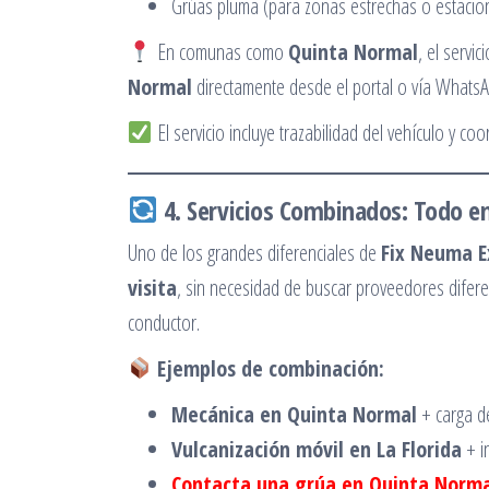
Grúas pluma (para zonas estrechas o estacio
En comunas como
Quinta Normal
, el servi
Normal
directamente desde el portal o vía WhatsAp
El servicio incluye trazabilidad del vehículo y coor
4. Servicios Combinados: Todo en
Uno de los grandes diferenciales de
Fix Neuma E
visita
, sin necesidad de buscar proveedores diferen
conductor.
Ejemplos de combinación:
Mecánica en Quinta Normal
+ carga de
Vulcanización móvil en La Florida
+ i
Contacta una grúa en Quinta Norm